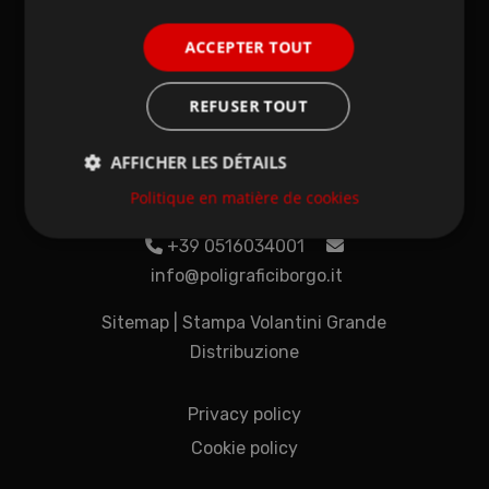
ACCEPTER TOUT
POLIGRAFICI IL
BORGO
REFUSER TOUT
Via del Litografo 6 – Ingresso merci
AFFICHER LES DÉTAILS
Via dell’Industria 51 – Ingresso uffici
Politique en matière de cookies
40138 Bologna (BO)
+39 0516034001
info@poligraficiborgo.it
Sitemap
|
Stampa Volantini Grande
Distribuzione
Privacy policy
Cookie policy