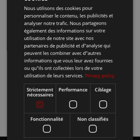
Recent Posts
Nous utilisons des cookies pour
FRANCESE
personnaliser le contenu, les publicités et
Prospectus pour la grande distribution
INGLESE
analyser notre trafic. Nous partageons
également des informations sur votre
Livres scolaires
utilisation de notre site avec nos
Catalogues
partenaires de publicité et d"analyse qui
peuvent les combiner avec d"autres
Magazines
informations que vous leur avez fournies
Livres de fiction en noir et blanc
ou qu"ils ont collectées lors de votre
utilisation de leurs services.
Privacy policy
Recent
Strictement
Performance
Ciblage
Comments
nécessaires
Aucun commentaire à afficher.
Fonctionnalité
Non classifiés