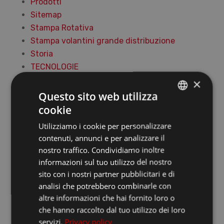
Prodotti
Sitemap
Stampa Rotativa
Stampa volantini grande distribuzione
Storia
TECNOLOGIE
Stampa digitale
×
Stampa offset a foglio
Questo sito web utilizza
Stampa roto offset heatset
cookie
ITALIAN
Utilizziamo i cookie per personalizzare
FRANCESE
contenuti, annunci e per analizzare il
INGLESE
Articoli
nostro traffico. Condividiamo inoltre
informazioni sul tuo utilizzo del nostro
suddivisi per
sito con i nostri partner pubblicitari e di
analisi che potrebbero combinarle con
categoria
altre informazioni che hai fornito loro o
che hanno raccolto dal tuo utilizzo dei loro
servizi.
Privacy policy