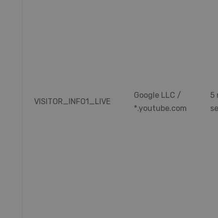
Google LLC /
5 
VISITOR_INFO1_LIVE
*.youtube.com
s