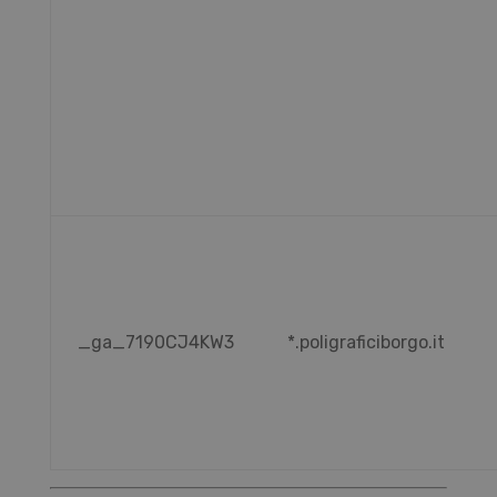
_ga_7190CJ4KW3
*.poligraficiborgo.it