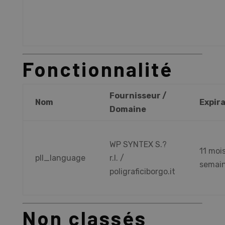
Fonctionnalité
Fournisseur /
Nom
Expir
Domaine
WP SYNTEX S.?
11 moi
pll_language
r.l. /
semai
poligraficiborgo.it
Non classés