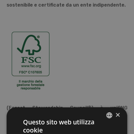
sostenibile e certificate da un ente indipendente.
(Forest Stewardship Council®) è un’ONG
×
internazionale senza scopo di lucro. FSC®
Questo sito web utilizza
rappresenta un sistema di certificazione
cookie
ITALIAN
forestale riconosciuto a livello internazionale.