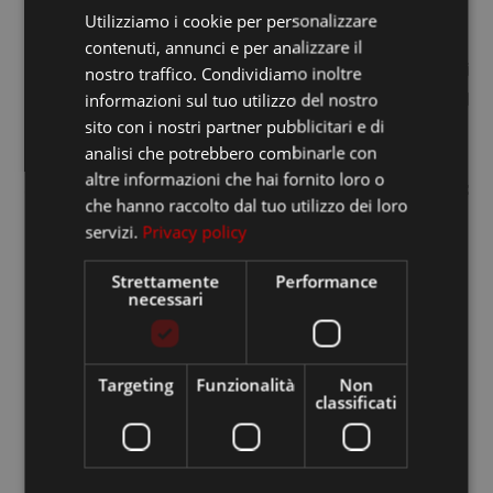
Utilizziamo i cookie per personalizzare
FRANCESE
La certificazione ha come scopo la corretta
contenuti, annunci e per analizzare il
INGLESE
gestione forestale e la tracciabilità dei prodotti
nostro traffico. Condividiamo inoltre
informazioni sul tuo utilizzo del nostro
derivati. Il logo di FSC® garantisce che il
sito con i nostri partner pubblicitari e di
prodotto è stato realizzato con materie prime
analisi che potrebbero combinarle con
derivanti da foreste correttamente gestite
altre informazioni che hai fornito loro o
secondo i principi dei due principali standard:
che hanno raccolto dal tuo utilizzo dei loro
gestione forestale e catena di custodia.
servizi.
Privacy policy
Tutti i prodotti possono essere certificati.
Strettamente
Performance
necessari
ICILA-COC-002121
Targeting
Funzionalità
Non
classificati