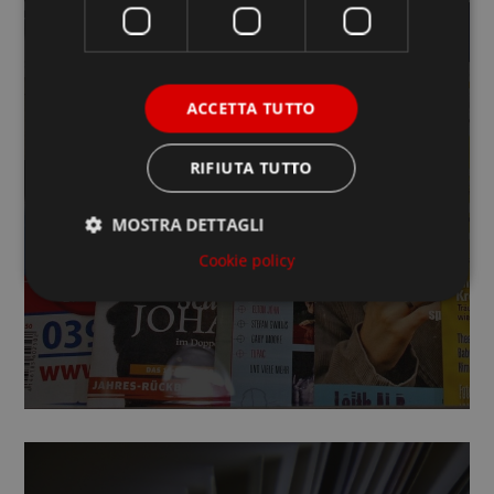
ACCETTA TUTTO
RIVISTE PERIODICHE
SCOPRI DI PIÙ
RIFIUTA TUTTO
MOSTRA DETTAGLI
Cookie policy