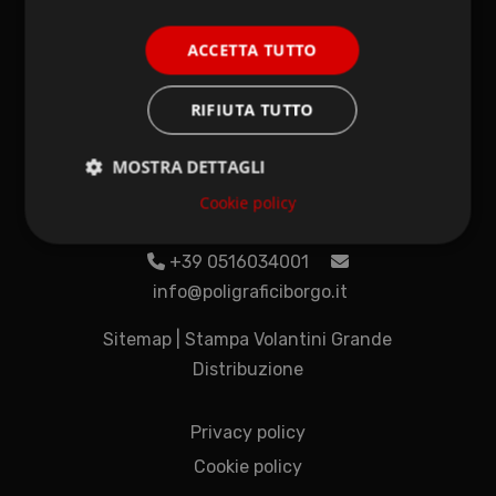
ACCETTA TUTTO
POLIGRAFICI IL
BORGO
RIFIUTA TUTTO
MOSTRA DETTAGLI
Via del Litografo 6 – Ingresso merci
Via dell’Industria 51 – Ingresso uffici
Cookie policy
40138 Bologna (BO)
+39 0516034001
info@poligraficiborgo.it
Sitemap
|
Stampa Volantini Grande
Distribuzione
Privacy policy
Cookie policy