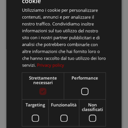
cookie
ITALIAN
Recent Posts
Utilizziamo i cookie per personalizzare
FRANCESE
contenuti, annunci e per analizzare il
Volantini GDO
INGLESE
nostro traffico. Condividiamo inoltre
informazioni sul tuo utilizzo del nostro
Libri per la scuola
sito con i nostri partner pubblicitari e di
Cataloghi
analisi che potrebbero combinarle con
altre informazioni che hai fornito loro o
Riviste periodiche
che hanno raccolto dal tuo utilizzo dei loro
Libri narrativa in bianco e nero
servizi.
Privacy policy
Recent
Strettamente
Performance
necessari
Comments
Targeting
Funzionalità
Non
Nessun commento da mostrare.
classificati